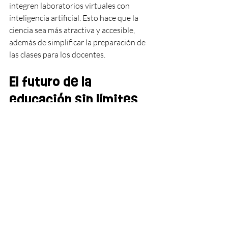
integren laboratorios virtuales con 
inteligencia artificial. Esto hace que la 
ciencia sea más atractiva y accesible, 
además de simplificar la preparación de 
las clases para los docentes.
El futuro de la 
educación sin límites
La educación sin límites no es solo una 
tendencia, es el futuro. Las escuelas que 
apuesten por estas metodologías 
estarán mejor preparadas para atraer y 
retener estudiantes. Además, los 
profesores podrán dedicar más tiempo a 
lo que realmente importa: enseñar y 
motivar.