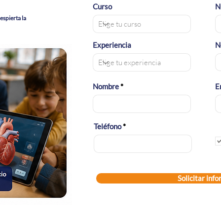
Curso
N
espierta la
Experiencia
N
Nombre
E
Teléfono
Solicitar inf